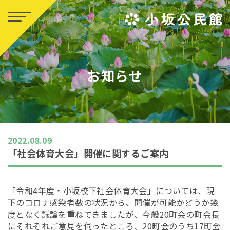
お知らせ
2022.08.09
「社会体育大会」開催に関するご案内
「令和4年度・小坂校下社会体育大会」については、現
下のコロナ感染者数の状況から、開催が可能かどうか幾
度となく議論を重ねてきましたが、今般20町会の町会長
にそれぞれご意見を伺ったところ、20町会のうち17町会