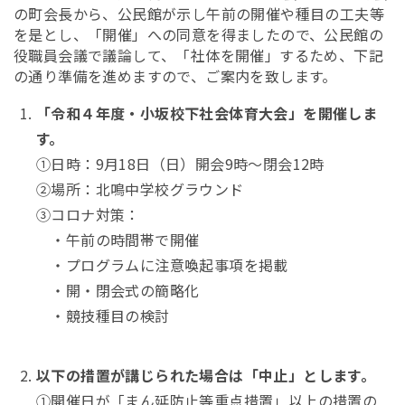
の町会長から、公民館が示し午前の開催や種目の工夫等
を是とし、「開催」への同意を得ましたので、公民館の
役職員会議で議論して、「社体を開催」するため、下記
の通り準備を進めますので、ご案内を致します。
「令和４年度・小坂校下社会体育大会」を開催しま
す。
①日時：9月18日（日）開会9時～閉会12時
②場所：北鳴中学校グラウンド
③コロナ対策：
・午前の時間帯で開催
・プログラムに注意喚起事項を掲載
・開・閉会式の簡略化
・競技種目の検討
以下の措置が講じられた場合は「中止」とします。
①開催日が「まん延防止等重点措置」以上の措置の