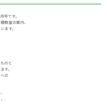
7月号です。
各種教室の案内、
ています。
き
いものと
げます。
動への
は、
い。