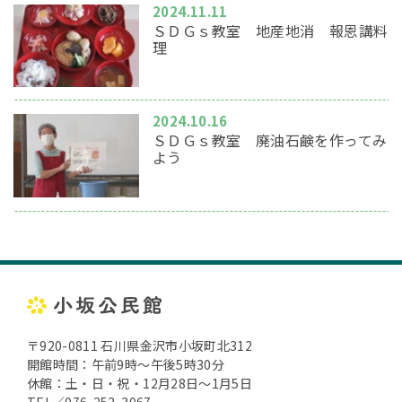
2024.11.11
ＳＤＧｓ教室 地産地消 報恩講料
理
2024.10.16
ＳＤＧｓ教室 廃油石鹸を作ってみ
よう
〒920-0811 石川県金沢市小坂町北312
開館時間：午前9時～午後5時30分
休館：土・日・祝・12月28日～1月5日
TEL／076-252-3067