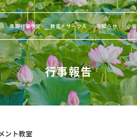
て
年間行事予定
教室・サークル
お知らせ
小
行事報告
メント教室